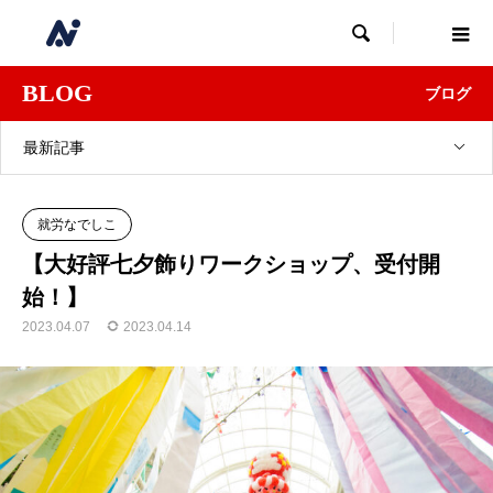

BLOG
ブログ
最新記事
就労なでしこ
【大好評七夕飾りワークショップ、受付開
始！】
2023.04.07
2023.04.14