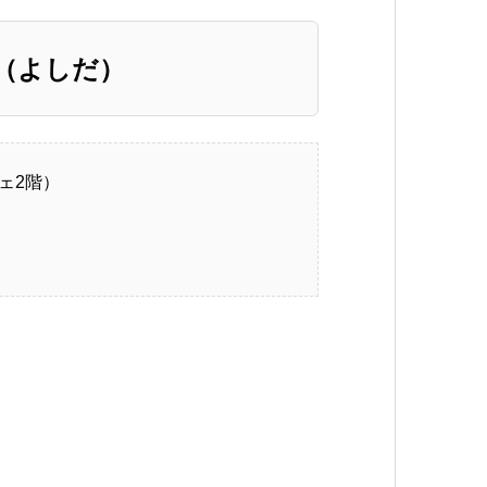
（よしだ）
ェ2階）